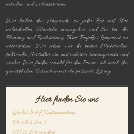
erhalten und zu konservieren.
Wir haben den Anspruch, zu jeder Zeit auf Ihre
individuellen Wünsche einzugehen und Sie bei der
Planung und Realisierung Ihres Projektes kompetent zu
unterstützen. Wir setzen nur die besten Materialien
führender Hersteller ein und arbeiten termingerecht und
sauber. Wir finden sowohl für den Privat- als auch den
gewerblichen Bereich immer die passende Lösung.
Hier finden Sie uns
Gruber Josef Kirchenmalerei
Dresdner Str.
1
92421
Schwandorf